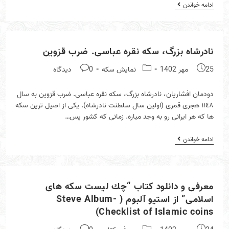
خريد
ادامه خواندن
سكه
از
حراجى
هاى
خارجى
نادرشاه بزرگ، سكه نقره عباسى. ضرب قزوين
براى
مجموعه
Post
Post
Post
25 مهر 1402
نمايش سكه
0 دیدگاه
داران
ايرانى
comments:
category:
published:
دودمان افشاريان، نادرشاه بزرگ، سكه نقره عباسى. ضرب قزوين به سال
١١٤٨ هجرى قمرى (اولين سال سلطنت نادرشاه). يكى از اصيل ترين سكه
ها كه هر ايرانى رو به وجد مياره. زمانى كه كشور پس…
نادرشاه
ادامه خواندن
بزرگ،
سكه
نقره
عباسى.
ضرب
معرفى و دانلود كتاب “چك ليست سكه هاى
قزوين
اسلامى” از استيو آلبوم ( Steve Album-
Checklist of Islamic coins)
Post
Post
Post