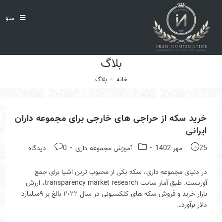
Ski
t
منو
conten
بلاگ
خانه
>
بلاگ
خريد سكه از حراجى هاى خارجى براى مجموعه داران
ايرانى
Post
Post
Post
25 مهر 1402
آموزش مجموعه دارى
0 دیدگاه
comments:
category:
published:
در دنياى مجموعه دارى، سكه يكى از محبوب ترين اشيا براى جمع
آوريست. طبق آمار سايت transparency market research، ارزش
بازار خريد و فروش سكه هاى كلكسيونى در سال ٢٠٢٢ بالغ بر ٩ميليارد
دلار برآورد…