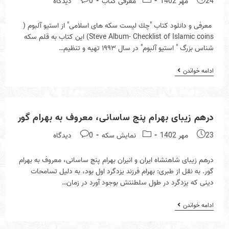
24 مهر 1402
معرفى كتاب
0 دیدگاه
comments:
category:
published:
معرفى و دانلود كتاب "چك ليست سكه هاى اسلامى" از استيو آلبوم (
Steve Album- Checklist of Islamic coins) اين كتاب به قلم سكه
شناس بزرگ " استيو آلبوم" در سال ١٩٩٣ تهيه و تنظيم…
معرفى
ادامه خواندن
و
دانلود
كتاب
“چك
ليست
درهم زيباى بهرام پنج ساسانى، معروف به بهرام گور
سكه
هاى
Post
Post
Post
23 مهر 1402
نمايش سكه
0 دیدگاه
اسلامى”
از
comments:
category:
published:
استيو
درهم زيباى شاهنشاه ايران و انيران بهرام پنج ساسانى، معروف به بهرام
آلبوم
(
گور. ‎به نقل از طبرى: بهرام فرزند يزدگرد اول بود، به دليل تسامحات
Steve
دينى كه يزدگرد در طول سلطنتش بوجود آورد در زمان…
Album-
Checklist
Of
درهم
ادامه خواندن
Islamic
زيباى
Coins)
بهرام