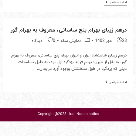
نادرشاه
ادامه خواندن
بزرگ،
سكه
نقره
عباسى.
ضرب
درهم زيباى بهرام پنج ساسانى، معروف به بهرام گور
قزوين
Post
Post
Post
23 مهر 1402
نمايش سكه
0 دیدگاه
comments:
category:
published:
درهم زيباى شاهنشاه ايران و انيران بهرام پنج ساسانى، معروف به بهرام
گور. ‎به نقل از طبرى: بهرام فرزند يزدگرد اول بود، به دليل تسامحات
دينى كه يزدگرد در طول سلطنتش بوجود آورد در زمان…
درهم
ادامه خواندن
زيباى
بهرام
پنج
ساسانى،
معروف
به
Copyright @2023 - Iran Numismatics
بهرام
گور