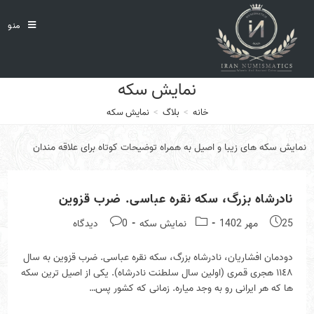
Ski
t
منو
conten
نمايش سكه
خانه
>
بلاگ
>
نمايش سكه
نمايش سكه هاى زيبا و اصيل به همراه توضيحات كوتاه براى علاقه مندان
نادرشاه بزرگ، سكه نقره عباسى. ضرب قزوين
Post
Post
Post
25 مهر 1402
نمايش سكه
0 دیدگاه
comments:
category:
published:
دودمان افشاريان، نادرشاه بزرگ، سكه نقره عباسى. ضرب قزوين به سال
١١٤٨ هجرى قمرى (اولين سال سلطنت نادرشاه). يكى از اصيل ترين سكه
ها كه هر ايرانى رو به وجد مياره. زمانى كه كشور پس…